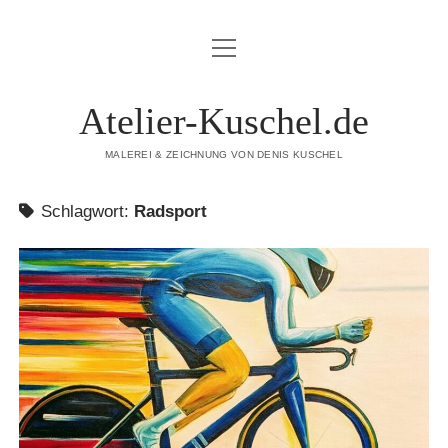
Menü
STARTSTEITE
öffnen
MALEREI
Atelier-Kuschel.de
KARIKATUREN
MALEREI & ZEICHNUNG VON DENIS KUSCHEL
WORKSHOPS
Schlagwort:
Radsport
AKTIVITÄTEN & TERMINE
ÜBER MICH
DATENSCHUTZERKLÄRUNG
IMPRESSUM
KONTAKT
COOKIE-RICHTLINIE (EU)