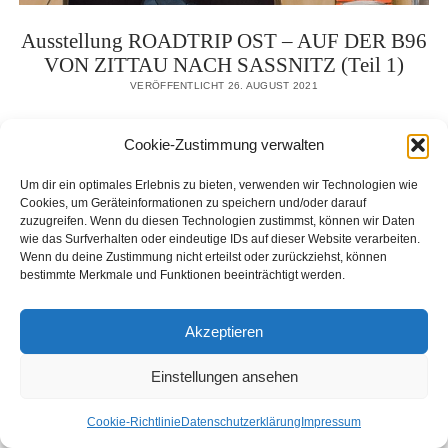
Ausstellung ROADTRIP OST – AUF DER B96
VON ZITTAU NACH SASSNITZ (Teil 1)
VERÖFFENTLICHT 26. AUGUST 2021
Auf dem ersten Teil meiner Tour (Zittau-Berlin) ist eine
Cookie-Zustimmung verwalten
Reihe von über 30 Bildern in verschiedenen Techniken
entstanden. Die Ausstellung präsentiert diese Werke.
Um dir ein optimales Erlebnis zu bieten, verwenden wir Technologien wie
Sie zeigt…
Cookies, um Geräteinformationen zu speichern und/oder darauf
zuzugreifen. Wenn du diesen Technologien zustimmst, können wir Daten
wie das Surfverhalten oder eindeutige IDs auf dieser Website verarbeiten.
Wenn du deine Zustimmung nicht erteilst oder zurückziehst, können
AUSSTELLUNG
WEITERLESEN
bestimmte Merkmale und Funktionen beeinträchtigt werden.
ROADTRIP
OST
Akzeptieren
–
AUF
DER
Einstellungen ansehen
B96
VON
Cookie-Richtlinie
Datenschutzerklärung
Impressum
ZITTAU
NACH