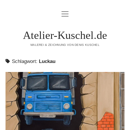
Menü
STARTSTEITE
öffnen
MALEREI
Atelier-Kuschel.de
KARIKATUREN
MALEREI & ZEICHNUNG VON DENIS KUSCHEL
WORKSHOPS
Schlagwort:
Luckau
AKTIVITÄTEN & TERMINE
ÜBER MICH
DATENSCHUTZERKLÄRUNG
IMPRESSUM
KONTAKT
COOKIE-RICHTLINIE (EU)