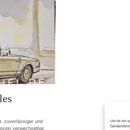
les
, zuverlässiger und
Um dir ein o
Geräteinfor
Design verwechselbar.